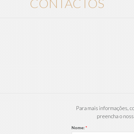
CONTACTOS
Para mais informações, c
preencha o noss
Nome:
*