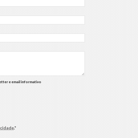
tter e email informativo
acidade
.*