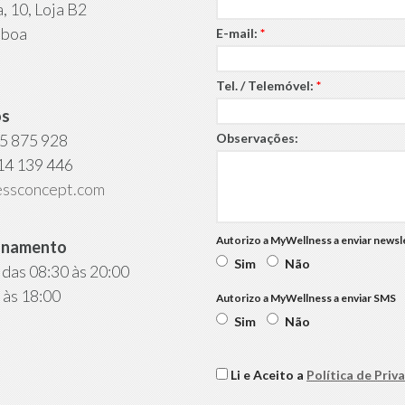
, 10, Loja B2
sboa
E-mail:
*
l
Tel. / Telemóvel:
*
os
5 875 928
Observações:
14 139 446
ssconcept.com
Autorizo a MyWellness a enviar newsle
ionamento
Sim
Não
 das 08:30 às 20:00
 às 18:00
Autorizo a MyWellness a enviar SMS
Sim
Não
Li e Aceito a
Política de Priv