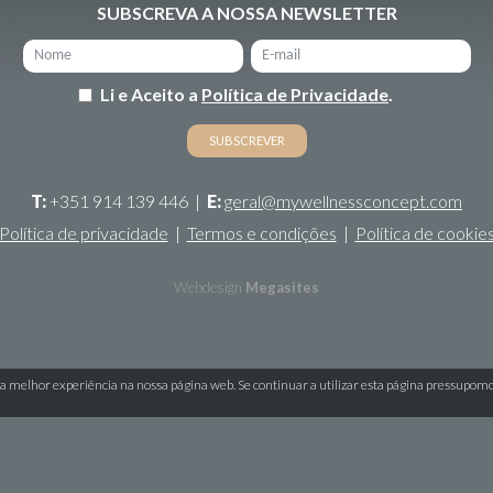
SUBSCREVA A NOSSA NEWSLETTER
Li e Aceito a
Política de Privacidade
.
T:
+351 914 139 446
|
E:
geral@mywellnessconcept.com
Política de privacidade
|
Termos e condições
|
Política de cookie
Webdesign
Megasites
a melhor experiência na nossa página web. Se continuar a utilizar esta página pressupom