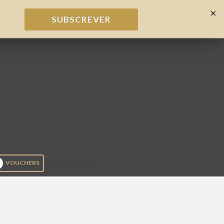
×
SUBSCREVER
marcacoes %>
VOUCHERS