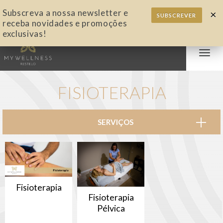
Subscreva a nossa newsletter e
×
SUBSCREVER
receba novidades e promoções
exclusivas!
Alter
nave
FISIOTERAPIA
SERVIÇOS
Fisioterapia
Fisioterapia
Pélvica