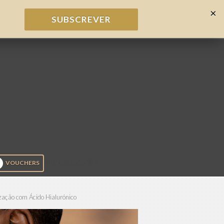
×
SUBSCREVER
marcacoes %>
VOUCHERS
zação com Ácido Hialurónico