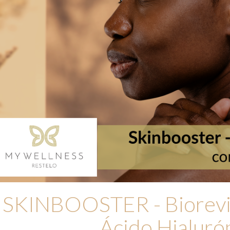
SKINBOOSTER - Biorevit
Ácido Hialuró