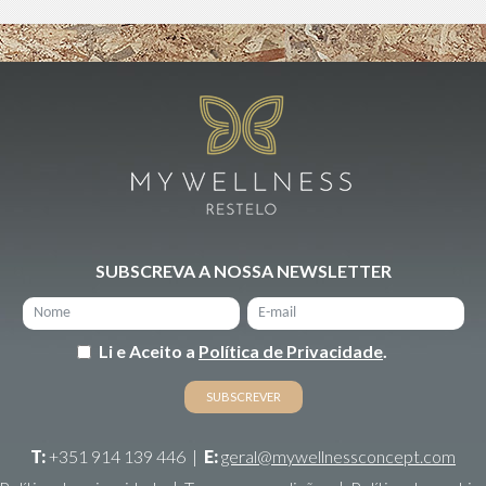
SUBSCREVA A NOSSA NEWSLETTER
Li e Aceito a
Política de Privacidade
.
T:
+351 914 139 446
|
E:
geral@mywellnessconcept.com