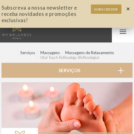
Subscreva a nossa newsletter e
×
SUBSCREVER
receba novidades e promoções
exclusivas!
Alter
nave
Serviços
Massagens
Massagens de Relaxamento
Vital Touch Reflexology (Reflexologia)
SERVIÇOS